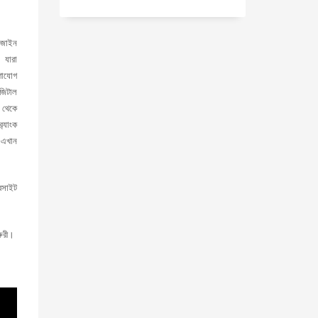
িজাইন
 যারা
গাযোগ
জিটাল
 থেকে
্যাংক
 এখান
েবসাইট
রুরী।