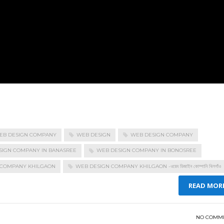
EB DESIGN COMPANY
WEB DESIGN
WEB DESIGN COMPANY
SIGN COMPANY IN BANASREE
WEB DESIGN COMPANY IN BONOSREE
 COMPANY KHILGAON
WEB DESIGN COMPANY KHILGAON -ওয়েব ডিজাইন কোম্পানি খিলগাঁও
READ MOR
NO COMM