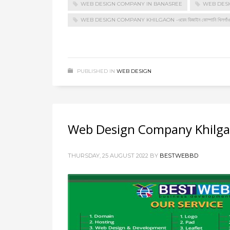
WEB DESIGN COMPANY IN BANASREE
WEB DES
WEB DESIGN COMPANY KHILGAON -ওয়েব ডিজাইন কোম্পানি খিলগাঁও
PUBLISHED IN
WEB DESIGN
Web Design Company Khilgaon -
THURSDAY, 25 AUGUST 2022
BY
BESTWEBBD