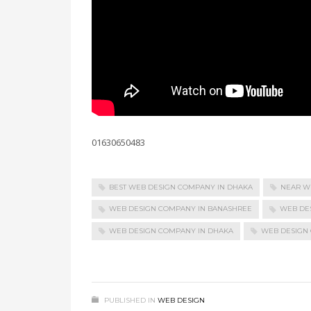
01630650483
BEST WEB DESIGN COMPANY IN DHAKA
NEAR W
WEB DESIGN COMPANY IN BANASHREE
WEB DE
WEB DESIGN COMPANY IN DHAKA
WEB DESIGN
PUBLISHED IN
WEB DESIGN