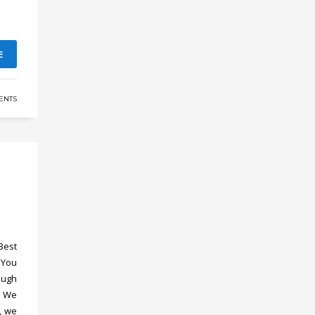
E
ENTS
Best
 You
ough
. We
, we