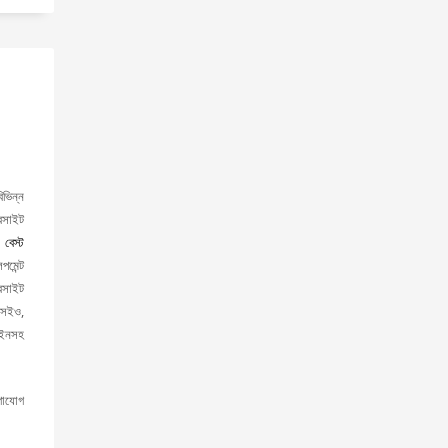
ভিন্ন
বসাইট
ি
বেস্ট
মেন্ট
বসাইট
 এসইও,
াইনসহ
গাযোগ