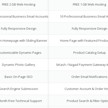
FREE 2 GB Web Hosting
FREE 1 GB Web Hosting
essional Business Email Accounts
10 Professional Business Email 
Fully Responsive Design
Fully Responsive Design
 Homepage with Sliding Banner
Home Page with Featured Produc
Customizable Dynamic Pages
Product Catalog Setup
Dynamic Photo Gallery
bKash / Nagad Payment Gateway I
Basic On‑Page SEO
Order Email Notifications
Search Engine Submission
Customer Account & Order Hi
Month Free Technical Support
Product Search & Filter Opti