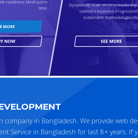
eb-readiness. Mesh just in
Dynamically scale wireless leadershi
time.
optimal e-business. Progressivel
sustainable methodologies th
EE MORE
UY NOW
SEE MORE
DEVELOPMENT
gn company in Bangladesh. We provide web de
Service in Bangladesh for last 8+ years. If 