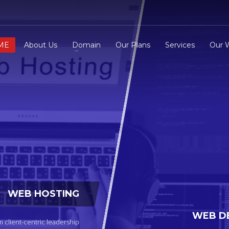
ME
About Us
Domain
Our Plans
Services
Our 
3
eview your order.
Payment &
FREE
shipmen
ding an email to support@website.com . Thank you!
WEB HOSTING
WEB D
 client-centric leadership