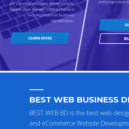
and progressive w
for a trusted company where you can
register your domain? Domain name is
very important for business
identification.
S
LEARN MORE
B
BEST WEB BUSINESS 
BEST WEB BD is the best web desi
and eCommerce Website Development 