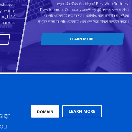
প্রোডাক্টের ভিডিও নিয়ে চিন্তিত? Best Web Business
p whereas
Development Company ১০০% গ্যারান্টি সহকরে, গুগল রাংকিংয়ে
y restore
আপনার ওয়েবসাইট নিয়ে আসবে। এছাড়াও, সঠিক ডিজিটাল মার্কেটিংয়ের
rough 2.0
মাধ্যমে আমরা আপনার ওয়েবসাইট থেকে সেল নিয়ে আসবো দ্রুততম সময়ে।
markets.
LEARN MORE
LEARN MORE
DOMAIN
sign
you