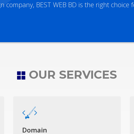
ign company, BEST WEB BD is the right choice f
OUR SERVICES
Domain