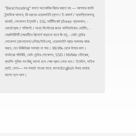
“Best hosting” বলতে অনেকদিক বিচার করতে হয় — আপনার কতটা
ট্র্যাফিক আসবে, কি ধরনের ওয়েবসাইট (ব্লগ / ই-কমার্স / অ্যাপ্লিকেশন),
বাজেট, লোকেশন ইত্যাদি। SSL সার্টিফিকেট (free)- ব্যাকআপ, -
ওয়ার্ডপ্রেস / শপিফাই / অন্য সিস্টেমের জন্য অপ্টিমাইজড হোস্টিং, -
স্কেলিবিলিটি (পরবর্তীতে রিসোর্স বাড়ানো যাবে কি না), - ডেটা সেন্টার
লোকেশন (বাংলাদেশ/এশিয়া/ইউএস), ওয়েবসাইট প্রায় সবসময় কাজ
করবে, যেন ভিজিটররা সমস্যা না পায়। 99.9% থেকে উপরে ভাল।
সার্ভারের গতিবিধি, ডেটা সেন্টার লোকেশন, SSD / NVMe স্টোরেজ,
ক্যাশিং সুবিধা সব কিছু ভালো হলে পেজ দ্রুত লোড হবে। ইমেইল, লাইভ
চ্যাট, ফোন— সব সময়ই পাওয়া যাবে; বাংলা/English উভয় ভাষায়
ভালো হলে ভাল।