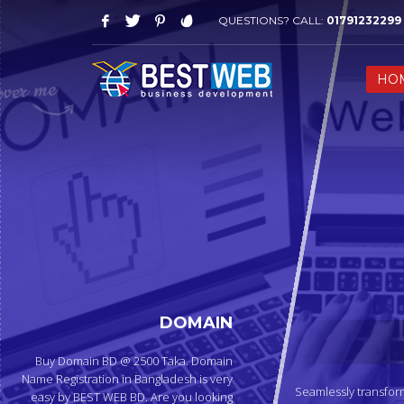
QUESTIONS? CALL:
01791232299
WORKING HOURS
HO
Saturday-Thursday 09 AM - 08 PM
Friday: 03 PM - 07 PM
HOW TO SHOP
1
2
Login or create new account.
R
If you still have problems, please let us know, by sen
DOMAIN
Buy Domain BD @ 2500 Taka. Domain
Name Registration in Bangladesh is very
Seamlessly transform
easy by BEST WEB BD. Are you looking