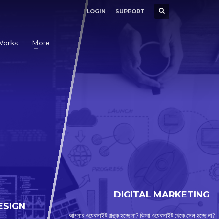
LOGIN
SUPPORT
×
Works
More
SHOWROOM HOURS
Mon-Fri 9:00AM - 6:00AM
t
Sat - 9:00AM-5:00PM
Sundays by appointment only!
DIGITAL MARKETING
ESIGN
আপনার ওয়েবসাইট রাঙ্ক হচ্ছে না? কিংবা ওয়েবসাইট থেকে সেল হচ্ছে না?