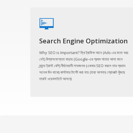
Search Engine Optimization
Why SEO is Important? ফ্রি ট্রাফিক আনে (Ads-এর মতো খরচ
নেই) বিশ্বাসযোগ্যতা বাড়ায় (Google-এর প্রথম পাতায় আসা মানে
ব্র্যান্ড ট্রাস্ট বেশি) দীর্ঘমেয়াদী লাভজনক (একবার SEO করলে তার প্রভাব
অনেক দিন থাকে) কাস্টমার টার্গেট করা যায় (যারা আপনার প্রোডাক্ট খুঁজছে
তারাই ওয়েবসাইটে আসবে)