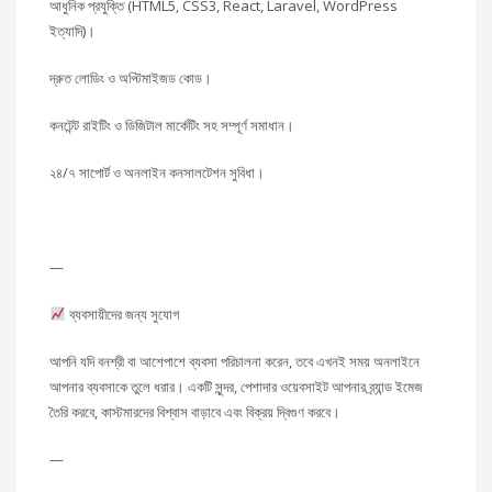
আধুনিক প্রযুক্তি (HTML5, CSS3, React, Laravel, WordPress
ইত্যাদি)।
দ্রুত লোডিং ও অপ্টিমাইজড কোড।
কনটেন্ট রাইটিং ও ডিজিটাল মার্কেটিং সহ সম্পূর্ণ সমাধান।
২৪/৭ সাপোর্ট ও অনলাইন কনসালটেশন সুবিধা।
—
ব্যবসায়ীদের জন্য সুযোগ
আপনি যদি বনশ্রী বা আশেপাশে ব্যবসা পরিচালনা করেন, তবে এখনই সময় অনলাইনে
আপনার ব্যবসাকে তুলে ধরার। একটি সুন্দর, পেশাদার ওয়েবসাইট আপনার ব্র্যান্ড ইমেজ
তৈরি করবে, কাস্টমারদের বিশ্বাস বাড়াবে এবং বিক্রয় দ্বিগুণ করবে।
—