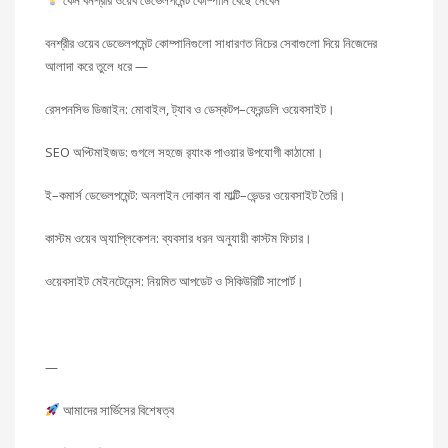
কেন বনশ্রীর ওয়েব ডেভেলপমেন্ট কোম্পানি বেছে নেবেন
বনশ্রীর ওয়েব ডেভেলপমেন্ট কোম্পানিগুলো সাধারণত নিচের সেবাগুলো দিয়ে নিজেদের
আলাদা করে তুলে ধরে —
রেসপনসিভ ডিজাইন: মোবাইল, ট্যাব ও ডেস্কটপ–ফ্রেন্ডলি ওয়েবসাইট।
SEO অপ্টিমাইজড: গুগলে সহজে র‍্যাংক পাওয়ার উপযোগী কাঠামো।
ই–কমার্স ডেভেলপমেন্ট: অনলাইন দোকান বা মাল্টি–ভেন্ডর ওয়েবসাইট তৈরি।
কাস্টম ওয়েব অ্যাপ্লিকেশন: ব্যবসার ধরন অনুযায়ী কাস্টম ফিচার।
ওয়েবসাইট মেইনটেনেন্স: নিয়মিত আপডেট ও সিকিউরিটি সাপোর্ট।
—
আমাদের সার্ভিসের বিশেষত্ব