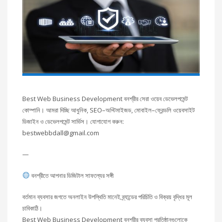
Best Web Business Development বনশ্রীর সেরা ওয়েব ডেভেলপমেন্ট
কোম্পানি। আমরা দিচ্ছি আধুনিক, SEO–অপ্টিমাইজড, মোবাইল–ফ্রেন্ডলি ওয়েবসাইট
ডিজাইন ও ডেভেলপমেন্ট সার্ভিস। যোগাযোগ করুন:
bestwebbdall@gmail.com
—
বনশ্রীতে আপনার ডিজিটাল সাফল্যের সঙ্গী
বর্তমান ব্যবসার জগতে অনলাইন উপস্থিতি মানেই ব্র্যান্ডের পরিচিতি ও বিক্রয় বৃদ্ধির মূল
চাবিকাঠি।
Best Web Business Development বনশ্রীর ব্যবসা প্রতিষ্ঠানগুলোকে