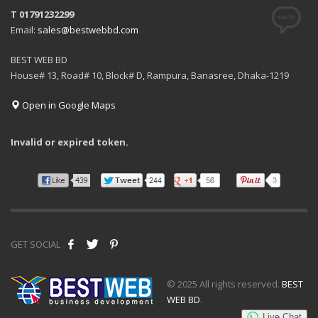
T 01791232299
Email:
sales@bestwebbd.com
BEST WEB BD
House# 13, Road# 10, Block# D, Rampura, Banasree, Dhaka-1219
Open in Google Maps
Invalid or expired token.
GET SOCIAL
© 2025 All rights reserved.
BEST
WEB BD
.
Live Chat