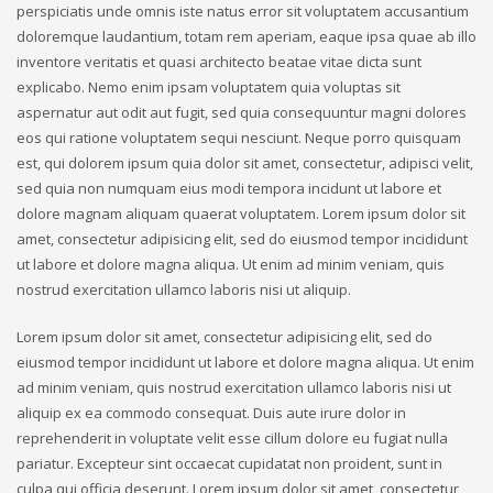
perspiciatis unde omnis iste natus error sit voluptatem accusantium
doloremque laudantium, totam rem aperiam, eaque ipsa quae ab illo
inventore veritatis et quasi architecto beatae vitae dicta sunt
explicabo. Nemo enim ipsam voluptatem quia voluptas sit
aspernatur aut odit aut fugit, sed quia consequuntur magni dolores
eos qui ratione voluptatem sequi nesciunt. Neque porro quisquam
est, qui dolorem ipsum quia dolor sit amet, consectetur, adipisci velit,
sed quia non numquam eius modi tempora incidunt ut labore et
dolore magnam aliquam quaerat voluptatem. Lorem ipsum dolor sit
amet, consectetur adipisicing elit, sed do eiusmod tempor incididunt
ut labore et dolore magna aliqua. Ut enim ad minim veniam, quis
nostrud exercitation ullamco laboris nisi ut aliquip.
Lorem ipsum dolor sit amet, consectetur adipisicing elit, sed do
eiusmod tempor incididunt ut labore et dolore magna aliqua. Ut enim
ad minim veniam, quis nostrud exercitation ullamco laboris nisi ut
aliquip ex ea commodo consequat. Duis aute irure dolor in
reprehenderit in voluptate velit esse cillum dolore eu fugiat nulla
pariatur. Excepteur sint occaecat cupidatat non proident, sunt in
culpa qui officia deserunt. Lorem ipsum dolor sit amet, consectetur