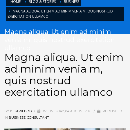
HOME
BLOG & STORIES
BUSINESE
MAGNA ALIQUA. UT ENIM AD MINIM VENIA M, QUIS NOSTRUD
EXERCITATION ULLAMCO
Magna aliqua. Ut enim ad minim
venia m, quis nostrud exercitation
ullamco
Magna aliqua. Ut enim
ad minim venia m,
quis nostrud
exercitation ullamco
BY
BESTWEBBD
/
WEDNESDAY, 04 AUGUST 2021
/
PUBLISHED
IN
BUSINESE
,
CONSULTANT