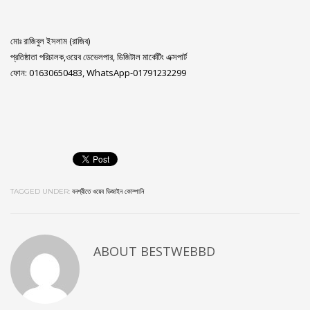
মোঃ রাজিবুল ইসলাম (রাজিব)
প্রতিষ্ঠাতা পরিচালক,ওয়েব ডেভেলপার, ডিজিটাল মার্কেটিং এক্সপার্ট
ফোন: 01630650483, WhatsApp-01791232299
TAGGED UNDER:
বনশ্রীতে ওয়েব ডিজাইন কোম্পানি
ABOUT
BESTWEBBD