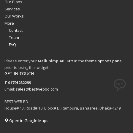
Our Plans
Services
Our Works
More
Contact
Team
FAQ
Please enter your
MailChimp API KEY
in the
theme options panel
prior to using this widget.
GET IN TOUCH
T 01791232299
Email:
sales@bestwebbd.com
BEST WEB BD
House# 13, Road# 10, Block# D, Rampura, Banasree, Dhaka-1219
Open in Google Maps